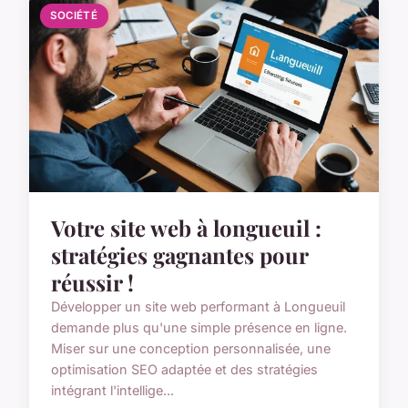
SOCIÉTÉ
Votre site web à longueuil :
stratégies gagnantes pour
réussir !
Développer un site web performant à Longueuil
demande plus qu'une simple présence en ligne.
Miser sur une conception personnalisée, une
optimisation SEO adaptée et des stratégies
intégrant l'intellige...