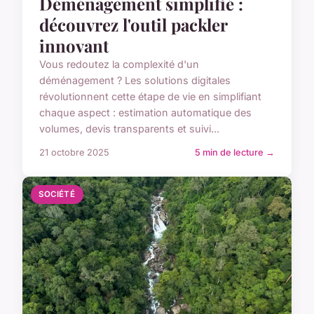
Déménagement simplifié :
découvrez l'outil packler
innovant
Vous redoutez la complexité d'un
déménagement ? Les solutions digitales
révolutionnent cette étape de vie en simplifiant
chaque aspect : estimation automatique des
volumes, devis transparents et suivi...
21 octobre 2025
5 min de lecture →
SOCIÉTÉ