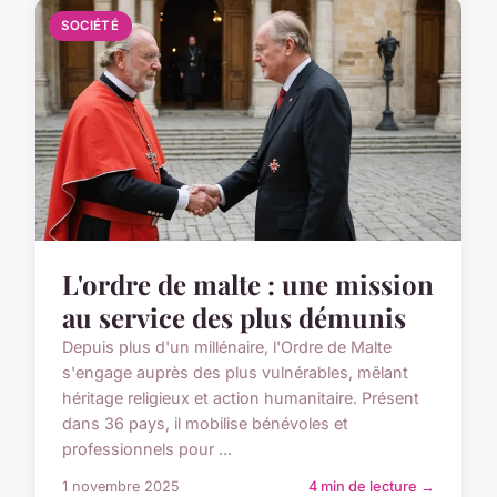
SOCIÉTÉ
L'ordre de malte : une mission
au service des plus démunis
Depuis plus d'un millénaire, l'Ordre de Malte
s'engage auprès des plus vulnérables, mêlant
héritage religieux et action humanitaire. Présent
dans 36 pays, il mobilise bénévoles et
professionnels pour ...
1 novembre 2025
4 min de lecture →