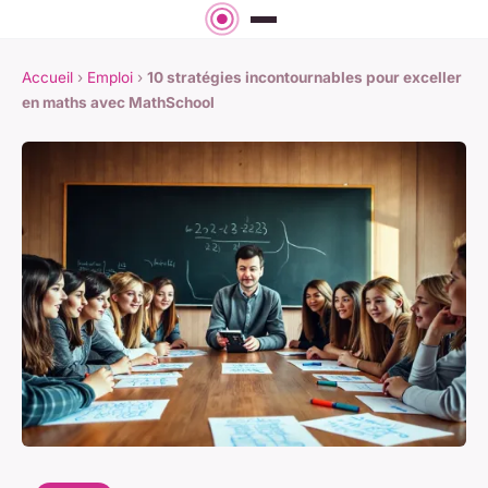
Accueil
›
Emploi
›
10 stratégies incontournables pour exceller
en maths avec MathSchool